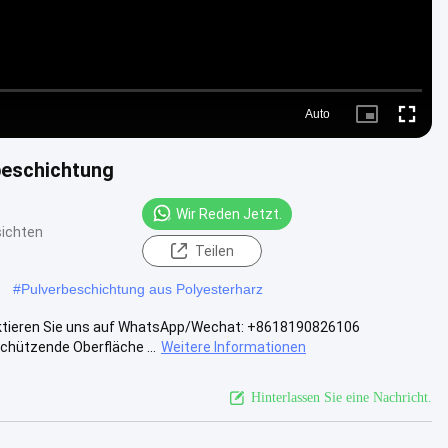
Auto
Picture-
Fullscre
in-
Picture
beschichtung
Wir Reden Jetzt.
sichten
Teilen
#
Pulverbeschichtung aus Polyesterharz
aktieren Sie uns auf WhatsApp/Wechat: +8618190826106
schützende Oberfläche ...
Weitere Informationen
Hinterlassen Sie eine Nachricht.