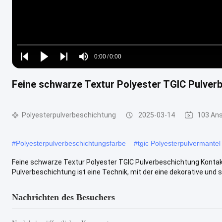
Loaded
:
0%
0:00
/
0:00
Play
Play
Play
Mute
Current
Duration
next
next
Feine schwarze Textur Polyester TGIC Pulver
Time
Polyesterpulverbeschichtung
2025-03-14
103 An
#
Polyesterpulverbeschichtungsfarbe
#
tgic Polyesterpulvermantel
Feine schwarze Textur Polyester TGIC Pulverbeschichtung Kont
Pulverbeschichtung ist eine Technik, mit der eine dekorative und 
Nachrichten des Besuchers