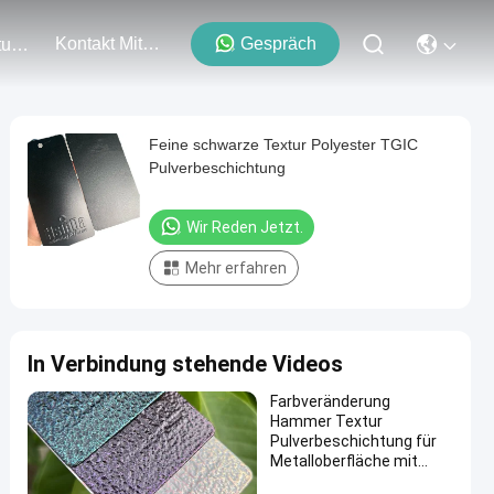
Kontakt Mit Uns
Gespräch
Veranstaltungen
Feine schwarze Textur Polyester TGIC
Pulverbeschichtung
Wir Reden Jetzt.
Mehr erfahren
In Verbindung stehende Videos
Farbveränderung
Hammer Textur
Pulverbeschichtung für
Metalloberfläche mit
kundenspezifischem