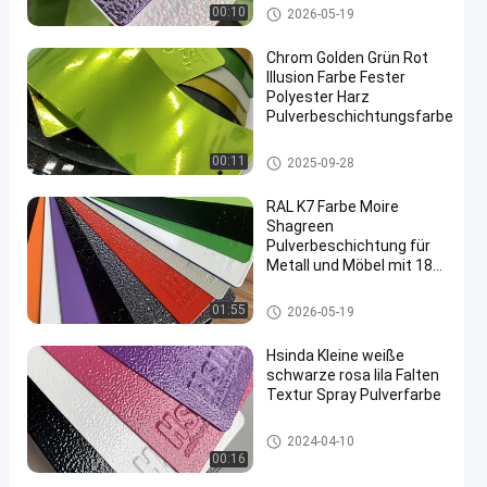
Glanz
Polyesterpulverbeschichtung
00:10
2026-05-19
Chrom Golden Grün Rot
Illusion Farbe Fester
Polyester Harz
Pulverbeschichtungsfarbe
en
Polyesterpulverbeschichtung
00:11
2025-09-28
RAL K7 Farbe Moire
Shagreen
Pulverbeschichtung für
Metall und Möbel mit 180-
200°C härenden
elektrostatischen
Thermoset Pulverbeschichtun
01:55
2026-05-19
Sprühfarben
g
Hsinda Kleine weiße
schwarze rosa lila Falten
Textur Spray Pulverfarbe
Polyesterpulverbeschichtung
2024-04-10
00:16