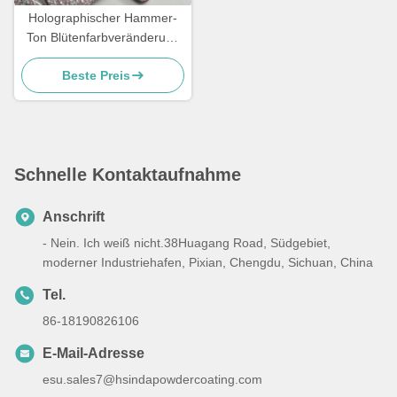
Holographischer Hammer-
Ton Blütenfarbveränderung
Farbgefäße Perlescent
Beste Preis
Pulverbeschichtung
Schnelle Kontaktaufnahme
Anschrift
- Nein. Ich weiß nicht.38Huagang Road, Südgebiet,
moderner Industriehafen, Pixian, Chengdu, Sichuan, China
Tel.
86-18190826106
E-Mail-Adresse
esu.sales7@hsindapowdercoating.com