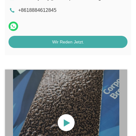
+8618884612845
Wir Reden Jetzt.