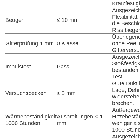
Kratzfestigk
Ausgezeic
Flexibilität
Beugen
≤ 10 mm
die Beschi
Riss biege
Überlegene
Gitterprüfung 1 mm
0 Klasse
ohne Peeli
Gitterversu
Ausgezeic
Stoßfestigk
Impulstest
Pass
bestanden 
Test.
Gute Duktili
Lage, Deh
Versuchsbecken
≥ 8 mm
widerstehe
brechen.
Außergewö
Wärmebeständigkeit
Ausbreitungen < 1
Hitzebestän
1000 Stunden
mm
weniger al
1000 Stun
Ausgezeic