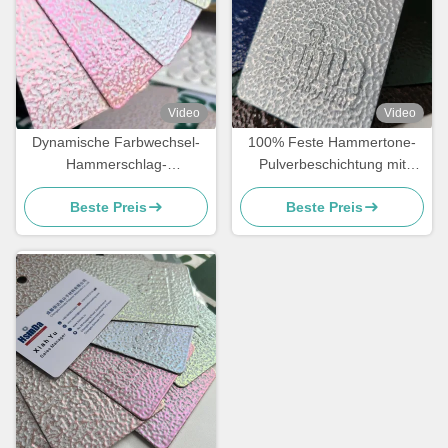
Video
Video
Dynamische Farbwechsel-
100% Feste Hammertone-
Hammerschlag-
Pulverbeschichtung mit
Pulverbeschichtung mit 500
durchschnittlicher
Beste Preis
Beste Preis
Stunden Salzsprühnebel-
Partikelgröße von 32-42 μm
und 1000 Stunden
und spezifischer Schwerkraft
Feuchtigkeitsbeständigkeit
von 1,2-1,7 g für eine
überlegene
Metallbeschichtung