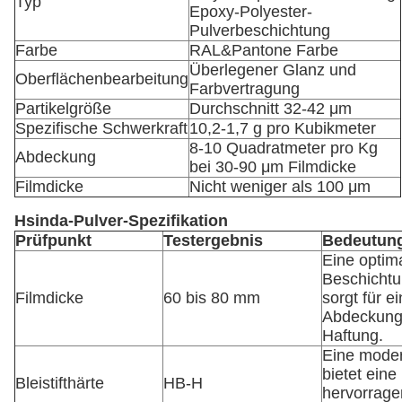
Typ
Epoxy-Polyester-
Pulverbeschichtung
Farbe
RAL&Pantone Farbe
Überlegener Glanz und
Oberflächenbearbeitung
Farbvertragung
Partikelgröße
Durchschnitt 32-42 μm
Spezifische Schwerkraft
10,2-1,7 g pro Kubikmeter
8-10 Quadratmeter pro Kg
Abdeckung
bei 30-90 μm Filmdicke
Filmdicke
Nicht weniger als 100 μm
Hsinda-Pulver-Spezifikation
Prüfpunkt
Testergebnis
Bedeutun
Eine optim
Beschichtu
Filmdicke
60 bis 80 mm
sorgt für e
Abdeckung
Haftung.
Eine moder
bietet eine
Bleistifthärte
HB-H
hervorrag