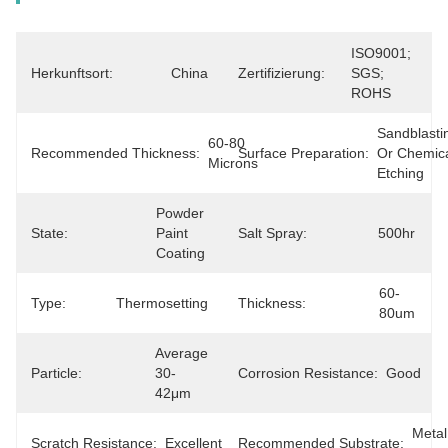
ISO9001; 
Herkunftsort:
China
Zertifizierung:
SGS; 
ROHS
Sandblastin
60-80 
Recommended Thickness:
Surface Preparation:
Or Chemica
Microns
Etching
Powder 
State:
Paint 
Salt Spray:
500hr
Coating
60-
Type:
Thermosetting
Thickness:
80um
Average 
Particle:
30-
Corrosion Resistance:
Good
42μm
Metal 
Scratch Resistance:
Excellent
Recommended Substrate: