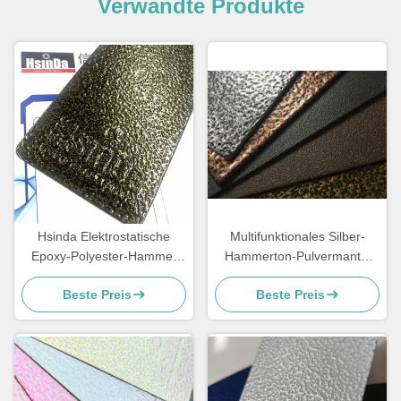
Verwandte Produkte
Hsinda Elektrostatische
Multifunktionales Silber-
Epoxy-Polyester-Hammer
Hammerton-Pulvermantel
Textur Hammertone
mit guter mechanischer
Beste Preis
Beste Preis
Pulverbeschichtung Farbe
Leistung