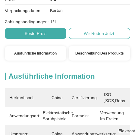
Karton
Verpackungsdaten:
T/T
Zahlungsbedingungen:
Beste Preis
Wir Reden Jetzt.
Ausführliche Information
Beschreibung Des Produkts
Ausführliche Information
ISO 
Herkunftsort:
China
Zertifizierung:
,SGS,Rohs
Elektrostatische 
Verwendung 
Anwendungsart:
Formeln:
Sprühpistole
Im Freien
Elektrost
Ursprung:
China
Anwendungswerkzeug: