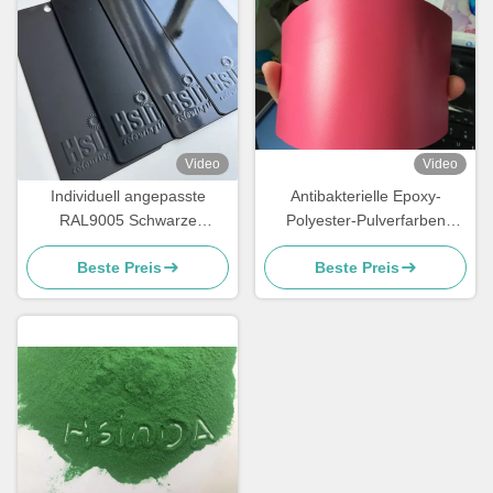
Video
Video
Individuell angepasste
Antibakterielle Epoxy-
RAL9005 Schwarze
Polyester-Pulverfarben
elektrostatische
Ressourcen sparen hohe
Beste Preis
Beste Preis
Pulverbeschichtung mit
Außenleistung
glänzender Matte
Oberfläche und 180-200°C
Aushärtung