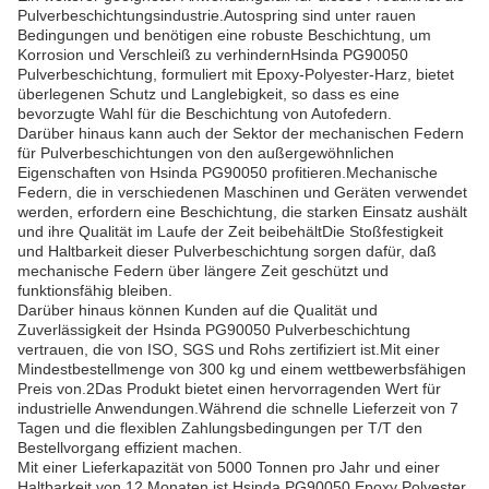
Pulverbeschichtungsindustrie.Autospring sind unter rauen
Bedingungen und benötigen eine robuste Beschichtung, um
Korrosion und Verschleiß zu verhindernHsinda PG90050
Pulverbeschichtung, formuliert mit Epoxy-Polyester-Harz, bietet
überlegenen Schutz und Langlebigkeit, so dass es eine
bevorzugte Wahl für die Beschichtung von Autofedern.
Darüber hinaus kann auch der Sektor der mechanischen Federn
für Pulverbeschichtungen von den außergewöhnlichen
Eigenschaften von Hsinda PG90050 profitieren.Mechanische
Federn, die in verschiedenen Maschinen und Geräten verwendet
werden, erfordern eine Beschichtung, die starken Einsatz aushält
und ihre Qualität im Laufe der Zeit beibehältDie Stoßfestigkeit
und Haltbarkeit dieser Pulverbeschichtung sorgen dafür, daß
mechanische Federn über längere Zeit geschützt und
funktionsfähig bleiben.
Darüber hinaus können Kunden auf die Qualität und
Zuverlässigkeit der Hsinda PG90050 Pulverbeschichtung
vertrauen, die von ISO, SGS und Rohs zertifiziert ist.Mit einer
Mindestbestellmenge von 300 kg und einem wettbewerbsfähigen
Preis von.2Das Produkt bietet einen hervorragenden Wert für
industrielle Anwendungen.Während die schnelle Lieferzeit von 7
Tagen und die flexiblen Zahlungsbedingungen per T/T den
Bestellvorgang effizient machen.
Mit einer Lieferkapazität von 5000 Tonnen pro Jahr und einer
Haltbarkeit von 12 Monaten ist Hsinda PG90050 Epoxy Polyester