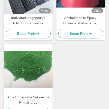
Video
Video
Individuell angepasste
Antibakterielle Epoxy-
RAL9005 Schwarze
Polyester-Pulverfarben
elektrostatische
Ressourcen sparen hohe
Beste Preis
Beste Preis
Pulverbeschichtung mit
Außenleistung
glänzender Matte
Oberfläche und 180-200°C
Aushärtung
Anti-Korrosions-Zink-reiche
Primärfarbe
Pulverbeschichtung für