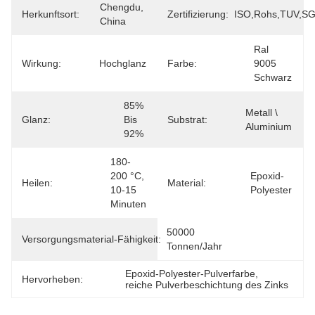
Chengdu, 
Herkunftsort:
Zertifizierung:
ISO,Rohs,TUV,S
China
Ral 
Wirkung:
Hochglanz
Farbe:
9005 
Schwarz
85% 
Metall \ 
Glanz:
Bis 
Substrat:
Aluminium
92%
180-
200 °C, 
Epoxid-
Heilen:
Material:
10-15 
Polyester
Minuten
50000 
Versorgungsmaterial-Fähigkeit:
Tonnen/Jahr
Epoxid-Polyester-Pulverfarbe
, 
Hervorheben:
reiche Pulverbeschichtung des Zinks