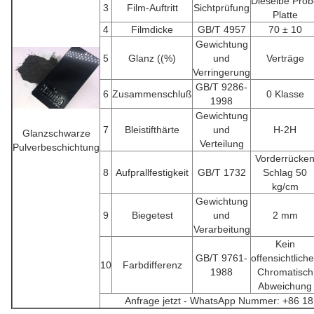
Dieselbe Pro
3
Film-Auftritt
Sichtprüfung
Platte
4
Filmdicke
GB/T 4957
70 ± 10
Gewichtung
5
Glanz ((%)
und
Verträge
Verringerung
GB/T 9286-
6
Zusammenschluß
0 Klasse
1998
Gewichtung
7
Bleistifthärte
und
H-2H
Glanzschwarze
Verteilung
Pulverbeschichtung
Vorderrücke
8
Aufprallfestigkeit
GB/T 1732
Schlag 50
kg/cm
Gewichtung
9
Biegetest
und
2 mm
Verarbeitung
Kein
GB/T 9761-
offensichtlich
10
Farbdifferenz
1988
Chromatisch
Abweichung
Anfrage jetzt - WhatsApp Nummer: +86 1