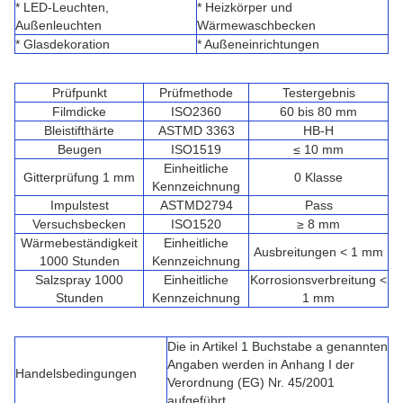
* LED-Leuchten,
* Heizkörper und
Außenleuchten
Wärmewaschbecken
* Glasdekoration
* Außeneinrichtungen
Prüfpunkt
Prüfmethode
Testergebnis
Filmdicke
ISO2360
60 bis 80 mm
Bleistifthärte
ASTMD 3363
HB-H
Beugen
ISO1519
≤ 10 mm
Einheitliche
Gitterprüfung 1 mm
0 Klasse
Kennzeichnung
Impulstest
ASTMD2794
Pass
Versuchsbecken
ISO1520
≥ 8 mm
Wärmebeständigkeit
Einheitliche
Ausbreitungen < 1 mm
1000 Stunden
Kennzeichnung
Salzspray 1000
Einheitliche
Korrosionsverbreitung <
Stunden
Kennzeichnung
1 mm
Die in Artikel 1 Buchstabe a genannten
Angaben werden in Anhang I der
Handelsbedingungen
Verordnung (EG) Nr. 45/2001
aufgeführt.