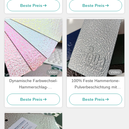
Beste Preis
Beste Preis
Pulverbeschichtung Farbe
Leistung
Video
Video
Dynamische Farbwechsel-
100% Feste Hammertone-
Hammerschlag-
Pulverbeschichtung mit
Pulverbeschichtung mit 500
durchschnittlicher
Beste Preis
Beste Preis
Stunden Salzsprühnebel-
Partikelgröße von 32-42 μm
und 1000 Stunden
und spezifischer Schwerkraft
Feuchtigkeitsbeständigkeit
von 1,2-1,7 g für eine
überlegene
Metallbeschichtung