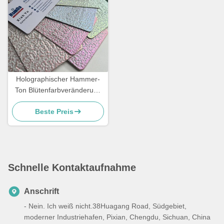
Holographischer Hammer-
Ton Blütenfarbveränderung
Farbgefäße Perlescent
Beste Preis
Pulverbeschichtung
Schnelle Kontaktaufnahme
Anschrift
- Nein. Ich weiß nicht.38Huagang Road, Südgebiet,
moderner Industriehafen, Pixian, Chengdu, Sichuan, China