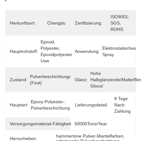
ISO9001; 
Herkunftsort:
Chengdu
Zertifizierung:
SGS; 
ROHS
Epoxid, 
Polyester, 
Elektrostatisches 
Hauptrohstoff:
Anwendung:
Epoxidpolyester 
Spray
Usw
Hohe 
Pulverbeschichtungsfarbe 
Zustand:
Glanz:
Halbglänzende/matte/Besc
(fest)
Gloos/
8 Tage 
Epoxy-Polyester-
Hauptart:
Lieferungsdetail:
Nach 
Pulverbeschichtung
Zahlung
Versorgungsmaterial-Fähigkeit:
50000Tons/Year
hammertone Pulver-Mantelfarben
, 
Hervorheben: