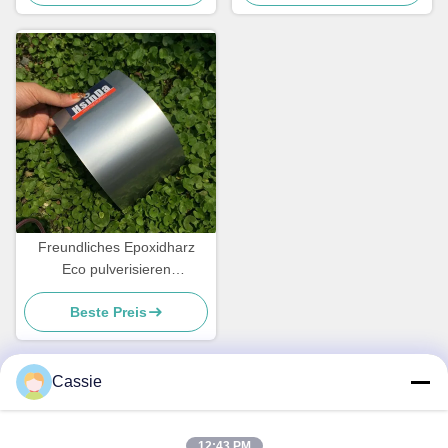
Korrosionsbeständigkeit
Freundliches Epoxidharz
Eco pulverisieren
beschichtendes hohes
Beste Preis
dekoratives Grey Sand Vein
Texture
Cassie
Schnelle Kontaktaufnahme
12:43 PM