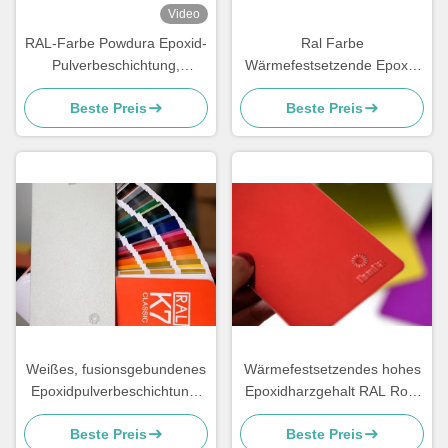
Video
RAL-Farbe Powdura Epoxid-
Ral Farbe
Pulverbeschichtung,
Wärmefestsetzende Epoxy-
Chemikalienbeständige
Pulverbeschichtung Glatter
Beste Preis
Beste Preis
Pulverbeschichtung
Hochglanz
Ressourcensparen
Weißes, fusionsgebundenes
Wärmefestsetzendes hohes
Epoxidpulverbeschichtung,
Epoxidharzgehalt RAL Rote
recycelbar, super
Pulverbeschichtung für glatte
Beste Preis
Beste Preis
Wetterbeständigkeit
Glanzveredelung und hohe