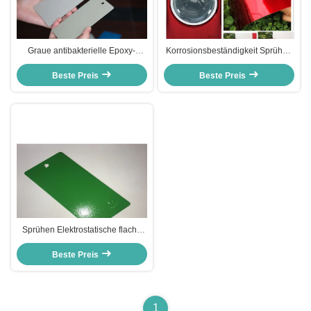
Graue antibakterielle Epoxy-
Korrosionsbeständigkeit Sprühen
Pulverbeschichtung Faltenstruktur
Epoxidhalzfarbe für
Chemikalienbeständigkeit
Beste Preis
Metallveredelung hat ISO
Beste Preis
Sprühen Elektrostatische flache
Textur Pulvermantel mit hoher
äußerer Stabilität
Beste Preis
1