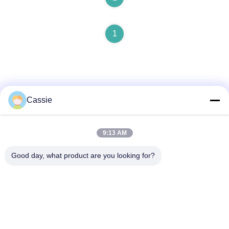
1
Cassie
Schnelle Kontaktaufnahme
9:13 AM
Anschrift
Good day, what product are you looking for?
- Nein. Ich weiß nicht.38Huagang Road, Südgebiet,
moderner Industriehafen, Pixian, Chengdu, Sichuan, China
Tel.
86-18190826106
E-Mail-Adresse