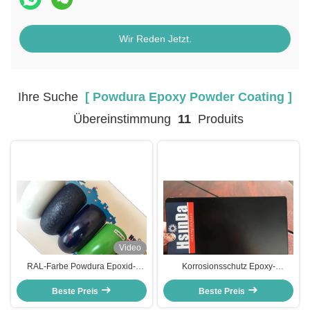
Wir Reden Jetzt.
Ihre Suche
[ Powdura Epoxy Powder Coating ]
Übereinstimmung
11
Produits
Video
RAL-Farbe Powdura Epoxid-
Korrosionsschutz Epoxy-
Pulverbeschichtung,
Pulverbeschichtung,
Chemikalienbeständige
Beste Preis
Hitzebeständigkeit Schwarze
Beste Preis
Pulverbeschichtung
Epoxy-Beschichtung