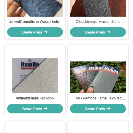
Umweltfreundliche Wasserleder-
Ölbeständige, wasserdichte
Pulverwäsche für Topf oder
Pulverbeschichtung, ungiftige
Beste Preis
Pfanne
Spray-Pulverbeschichtung
Beste Preis
Antibakterielle Krokodil-
Ral / Pantone Farbe Textured
Pulverbeschichtung, Innenmöbel
Pulvercoat Hohe Wärmeverteilung
Crackle Pulverbeschichtung
Beste Preis
für Metallveredelung
Beste Preis