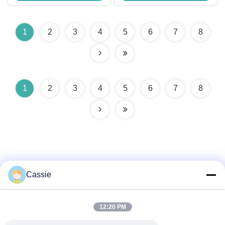
1
2
3
4
5
6
7
8
1
2
3
4
5
6
7
8
Cassie
Schnelle Kontaktaufnahme
12:20 PM
Anschrift