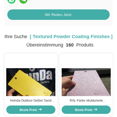
Wir Reden Jetzt.
Ihre Suche
[ Textured Powder Coating Finishes ]
Übereinstimmung
160
Produits
Hsinda Outdoor Gelber Sand
RAL-Farbe strukturierte
Textured Pulverbeschichtung
Pulverbeschichtungen Hohe
Oberfläche Super
Beste Preis
Festigkeit Ausgezeichnete
Beste Preis
Wetterbeständig
Witterungsbeständigkeit