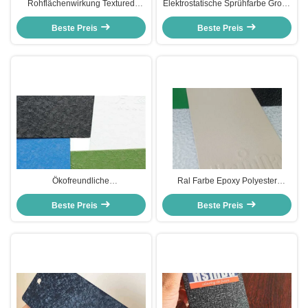
Rohflächenwirkung Textured
Elektrostatische Sprühfarbe Große
Pulverbeschichtung
grobe, texturierte
Elektrostatische Sprühfarbe
Beste Preis
Pulverbeschichtung
Beste Preis
Umweltschonend
Ökofreundliche
Ral Farbe Epoxy Polyester
Rauffflächenwirkung Textured
Textured Pulver Beschichtung
Powder Coat ISO9001
Beste Preis
Oberflächen für Metallmöbel
Beste Preis
Chemikalienbeständigkeit