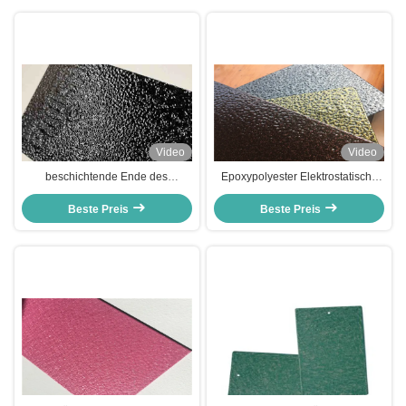
Video
Video
beschichtende Ende des
Epoxypolyester Elektrostatische
strukturierten Pulvers
Sprühfarbe Faltenstruktur
Beste Preis
Pulverbeschichtung hat ISO9001
Beste Preis