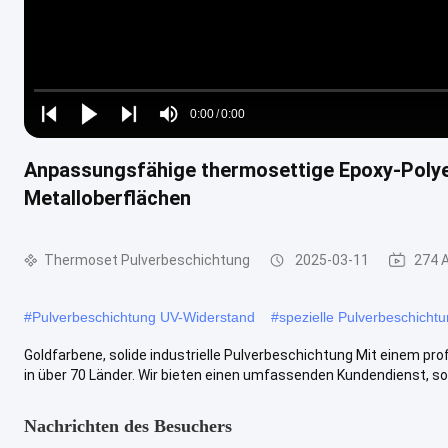
Loaded
:
0%
0:00
/
0:00
Play
Play
Play
Mute
Current
Duration
next
next
Anpassungsfähige thermosettige Epoxy-Polyes
Time
Metalloberflächen
Thermoset Pulverbeschichtung
2025-03-11
274 
#
Pulverbeschichtung UV-Widerstand
#
spezielle Pulverbeschicht
Goldfarbene, solide industrielle Pulverbeschichtung Mit einem pr
in über 70 Länder. Wir bieten einen umfassenden Kundendienst, soga
Nachrichten des Besuchers