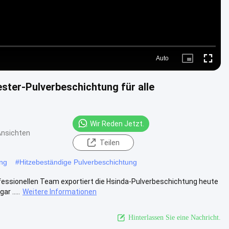
Auto
Picture-
Fullscre
in-
Picture
ter-Pulverbeschichtung für alle
Wir Reden Jetzt.
Ansichten
Teilen
ung
#
Hitzebeständige Pulverbeschichtung
ofessionellen Team exportiert die Hsinda-Pulverbeschichtung heute
r .....
Weitere Informationen
Hinterlassen Sie eine Nachricht.