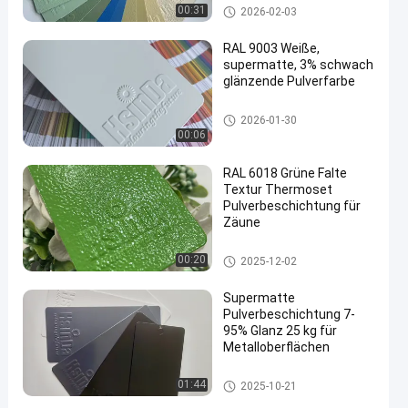
Thermoset Pulverbeschichtun
00:31
2026-02-03
g
RAL 9003 Weiße,
supermatte, 3% schwach
glänzende Pulverfarbe
en
Thermoset Pulverbeschichtun
2026-01-30
g
00:06
RAL 6018 Grüne Falte
Textur Thermoset
Pulverbeschichtung für
Zäune
Thermoset Pulverbeschichtun
00:20
2025-12-02
g
Supermatte
Pulverbeschichtung 7-
95% Glanz 25 kg für
Metalloberflächen
Thermoset Pulverbeschichtun
01:44
2025-10-21
g