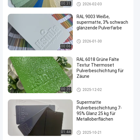
Thermoset Pulverbeschichtun
00:31
2026-02-03
g
RAL 9003 Weiße,
supermatte, 3% schwach
glänzende Pulverfarbe
en
Thermoset Pulverbeschichtun
2026-01-30
g
00:06
RAL 6018 Grüne Falte
Textur Thermoset
Pulverbeschichtung für
Zäune
Thermoset Pulverbeschichtun
00:20
2025-12-02
g
Supermatte
Pulverbeschichtung 7-
95% Glanz 25 kg für
Metalloberflächen
Thermoset Pulverbeschichtun
01:44
2025-10-21
g