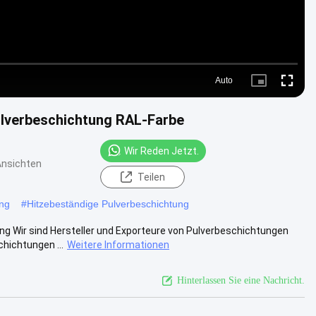
Auto
Picture-
Fullscre
in-
Picture
ulverbeschichtung RAL-Farbe
Wir Reden Jetzt.
Ansichten
Teilen
ung
#
Hitzebeständige Pulverbeschichtung
ng Wir sind Hersteller und Exporteure von Pulverbeschichtungen
hichtungen ...
Weitere Informationen
Hinterlassen Sie eine Nachricht.