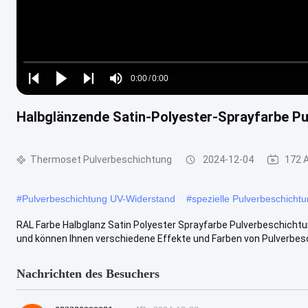
Loaded
:
0%
0:00
/
0:00
Play
Play
Play
Mute
Current
Duration
next
next
Halbglänzende Satin-Polyester-Sprayfarbe P
Time
Thermoset Pulverbeschichtung
2024-12-04
172 
#
Pulverbeschichtung UV-Widerstand
#
spezielle Pulverbeschicht
RAL Farbe Halbglanz Satin Polyester Sprayfarbe Pulverbeschichtu
und können Ihnen verschiedene Effekte und Farben von Pulverbesc
Nachrichten des Besuchers