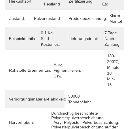
Herkunftsort:
Zertifizierung:
Festland
Etc
Klarer 
Zustand:
Pulverzustand
Produktbezeichnung:
Mantel
0.1 Kg 
7 Tage 
Beispieldetails:
Sind 
Lieferungsdetail:
Nach 
Kostenlos.
Zahlung
180-
200℃, 
Harz, 
Minute 
Rohstoffe Brennen Ein:
Pigment 
Heilen:
10 
Usw.
Min-
15
50000 
Versorgungsmaterial-Fähigkeit:
Tonnen/Jahr
Durchsichtig beschichtete 
Polyesterpulverbeschichtung
Hervorheben:
, 
Acryl-Polyester-Pulverbeschichtung
, 
Polyesterpulverbeschichtung auf der 