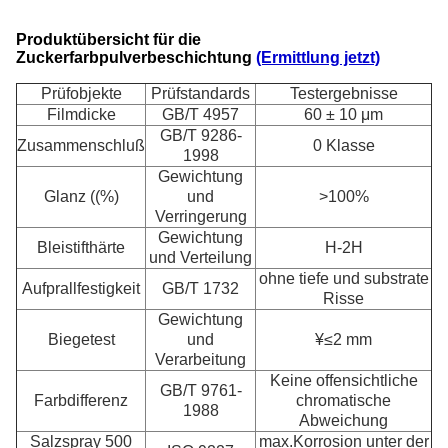
Produktübersicht für die
Zuckerfarbpulverbeschichtung
(Ermittlung jetzt)
Prüfobjekte
Prüfstandards
Testergebnisse
Filmdicke
GB/T 4957
60 ± 10 μm
GB/T 9286-
Zusammenschluß
0 Klasse
1998
Gewichtung
Glanz ((%)
und
>100%
Verringerung
Gewichtung
Bleistifthärte
H-2H
und Verteilung
ohne tiefe und substrate
Aufprallfestigkeit
GB/T 1732
Risse
Gewichtung
Biegetest
und
¥≤2 mm
Verarbeitung
Keine offensichtliche
GB/T 9761-
Farbdifferenz
chromatische
1988
Abweichung
Salzspray 500
max.Korrosion unter der