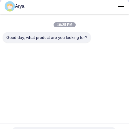
Arya
Schnelle Kontaktaufnahme
10:25 PM
Anschrift
Good day, what product are you looking for?
- Nein. Ich weiß nicht.38Huagang Road, Südgebiet,
moderner Industriehafen, Pixian, Chengdu, Sichuan, China
Tel.
86-18190826106
E-Mail-Adresse
esu.sales7@hsindapowdercoating.com
Datenschutzrichtlinie
|
Sitemap
| China gut Qualität Thermoset
Pulverbeschichtung Lieferant. Urheberrecht © 2018-2026