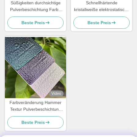
Süßigkeiten durchsichtige
Schnellhärtende
Pulverbeschichtung Farbe
kristallweiße elektrostatische
Spiegelwirkung
Pulverbeschichtung
Beste Preis
Beste Preis
Polyester TGIC frei für
Architektur
Video
Farbveränderung Hammer
Textur Pulverbeschichtung
für Metalloberfläche mit
Beste Preis
kundenspezifischem Glanz