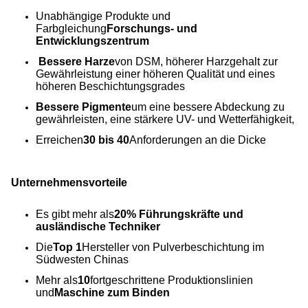
Unabhängige Produkte und
Farbgleichung
Forschungs- und
Entwicklungszentrum
Bessere Harze
von DSM, höherer Harzgehalt zur
Gewährleistung einer höheren Qualität und eines
höheren Beschichtungsgrades
Bessere Pigmente
um eine bessere Abdeckung zu
gewährleisten, eine stärkere UV- und Wetterfähigkeit,
Erreichen
30 bis 40
Anforderungen an die Dicke
Unternehmensvorteile
Es gibt mehr als
20% Führungskräfte und
ausländische Techniker
Die
Top 1
Hersteller von Pulverbeschichtung im
Südwesten Chinas
Mehr als
10
fortgeschrittene Produktionslinien
und
Maschine zum Binden