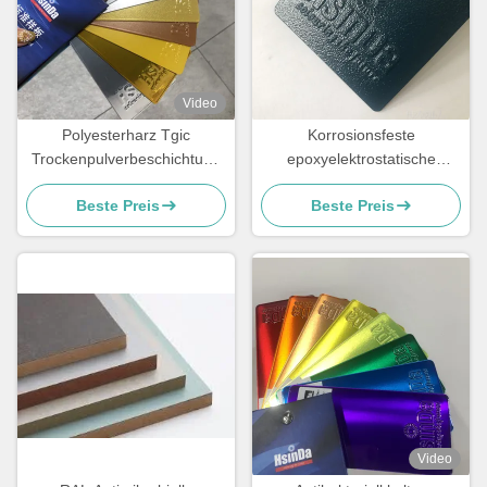
Video
Polyesterharz Tgic
Korrosionsfeste
Trockenpulverbeschichtung
epoxyelektrostatische
UV-Widerstand Textur hoher
Pulverbeschichtung für
Beste Preis
Beste Preis
Hitze
Stahlbalken
Video