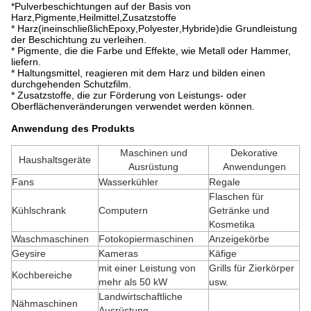
*
Pulverbeschichtungen auf der Basis von
Harz
,
Pigmente
,
Heilmittel
,
Zusatzstoffe
* Harz
(
in
einschließlich
Epoxy
,
Polyester
,
Hybride
)
die Grundleistung
der Beschichtung zu verleihen.
* Pigmente, die die Farbe und Effekte, wie Metall oder Hammer,
liefern.
* Haltungsmittel, reagieren mit dem Harz und bilden einen
durchgehenden Schutzfilm.
* Zusatzstoffe, die zur Förderung von Leistungs- oder
Oberflächenveränderungen verwendet werden können.
Anwendung des Produkts
Maschinen und
Dekorative
Haushaltsgeräte
Ausrüstung
Anwendungen
Fans
Wasserkühler
Regale
Flaschen für
Kühlschrank
Computern
Getränke und
Kosmetika
Waschmaschinen
Fotokopiermaschinen
Anzeigekörbe
Geysire
Kameras
Käfige
mit einer Leistung von
Grills für Zierkörper
Kochbereiche
mehr als 50 kW
usw.
Landwirtschaftliche
Nähmaschinen
Ausrüstung