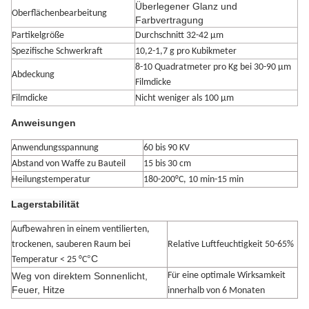
Überlegener Glanz und
Oberflächenbearbeitung
Farbvertragung
Partikelgröße
Durchschnitt 32-42 μm
Spezifische Schwerkraft
10,2-1,7 g pro Kubikmeter
8-10 Quadratmeter pro Kg bei 30-90 μm
Abdeckung
Filmdicke
Filmdicke
Nicht weniger als 100 μm
Anweisungen
Anwendungsspannung
60 bis 90 KV
Abstand von Waffe zu Bauteil
15 bis 30 cm
Heilungstemperatur
180-200°C, 10 min-15 min
Lagerstabilität
Aufbewahren in einem ventilierten,
trockenen, sauberen Raum bei
Relative Luftfeuchtigkeit 50-65%
°C
Temperatur < 25 °C
Weg von direktem Sonnenlicht,
Für eine optimale Wirksamkeit
Feuer, Hitze
innerhalb von 6 Monaten