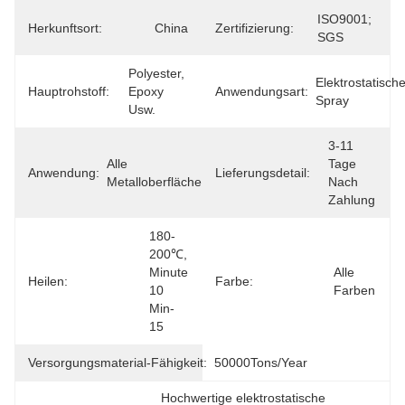
ISO9001; 
Herkunftsort:
China
Zertifizierung:
SGS
Polyester, 
Elektrostatische
Hauptrohstoff:
Epoxy 
Anwendungsart:
Spray
Usw.
3-11 
Alle 
Tage 
Anwendung:
Lieferungsdetail:
Metalloberfläche
Nach 
Zahlung
180-
200℃, 
Minute 
Alle 
Heilen:
Farbe:
10 
Farben
Min-
15
Versorgungsmaterial-Fähigkeit:
50000Tons/Year
Hochwertige elektrostatische 