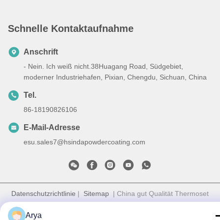
Schnelle Kontaktaufnahme
Anschrift
- Nein. Ich weiß nicht.38Huagang Road, Südgebiet,
moderner Industriehafen, Pixian, Chengdu, Sichuan, China
Tel.
86-18190826106
E-Mail-Adresse
esu.sales7@hsindapowdercoating.com
Datenschutzrichtlinie
|
Sitemap
| China gut Qualität Thermoset
Pulverbeschichtung Lieferant. Urheberrecht © 2018-2026
Arya
Chengdu Hsinda Polymer Materials Co., Ltd. - Alle. Alle Rechte