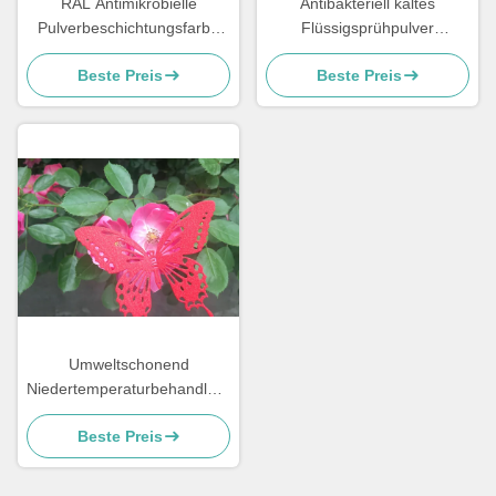
RAL Antimikrobielle
Antibakteriell kaltes
Pulverbeschichtungsfarbe
Flüssigsprühpulver
für Metall- und MDF-Möbel
Beschichtung
Beste Preis
Beste Preis
Lebensmittelqualität
Schweißschmutzbeständig
Umweltschonend
Niedertemperaturbehandlung
Pulverbeschichtungen
Beste Preis
Salzsprühbeständig