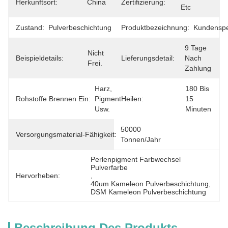
Herkunftsort:
China
Zertifizierung:
Etc
Zustand:
Pulverbeschichtung
Produktbezeichnung:
Kundenspe
9 Tage 
Nicht 
Beispieldetails:
Lieferungsdetail:
Nach 
Frei.
Zahlung
Harz, 
180 Bis 
Rohstoffe Brennen Ein:
Pigment 
Heilen:
15 
Usw.
Minuten
50000 
Versorgungsmaterial-Fähigkeit:
Tonnen/Jahr
Perlenpigment Farbwechsel 
Pulverfarbe
Hervorheben:
, 
40um Kameleon Pulverbeschichtung
, 
DSM Kameleon Pulverbeschichtung
Beschreibung Des Produkts