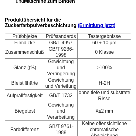
und
Maschine zum Binden
Produktübersicht für die
Zuckerfarbpulverbeschichtung
(Ermittlung jetzt)
Prüfobjekte
Prüfstandards
Testergebnisse
Filmdicke
GB/T 4957
60 ± 10 μm
GB/T 9286-
Zusammenschluß
0 Klasse
1998
Gewichtung
Glanz ((%)
und
>100%
Verringerung
Gewichtung
Bleistifthärte
H-2H
und Verteilung
ohne tiefe und substrate
Aufprallfestigkeit
GB/T 1732
Risse
Gewichtung
Biegetest
und
¥≤2 mm
Verarbeitung
Keine offensichtliche
GB/T 9761-
Farbdifferenz
chromatische
1988
Abweichung