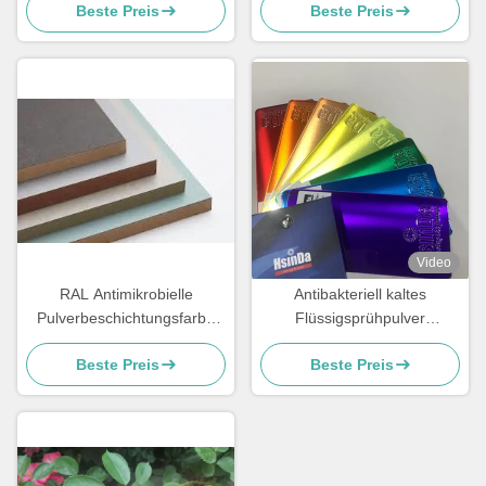
Beste Preis
Beste Preis
Hitze
Stahlbalken
Video
RAL Antimikrobielle
Antibakteriell kaltes
Pulverbeschichtungsfarbe
Flüssigsprühpulver
für Metall- und MDF-Möbel
Beschichtung
Beste Preis
Beste Preis
Lebensmittelqualität
Schweißschmutzbeständig