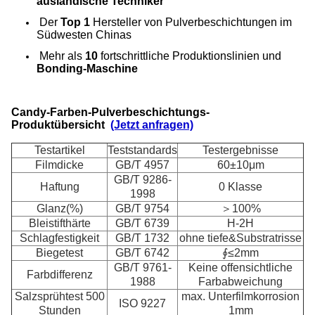
ausländische Techniker
Der
Top 1
Hersteller von Pulverbeschichtungen im
Südwesten Chinas
Mehr als
10
fortschrittliche Produktionslinien und
Bonding-Maschine
Candy-Farben-Pulverbeschichtungs-
Produktübersicht
(Jetzt anfragen)
Testartikel
Teststandards
Testergebnisse
Filmdicke
GB/T 4957
60±10μm
GB/T 9286-
Haftung
0 Klasse
1998
Glanz(%)
GB/T 9754
＞100%
Bleistifthärte
GB/T 6739
H-2H
Schlagfestigkeit
GB/T 1732
ohne tiefe&Substratrisse
Biegetest
GB/T 6742
∮≤2mm
GB/T 9761-
Keine offensichtliche
Farbdifferenz
1988
Farbabweichung
Salzsprühtest 500
max. Unterfilmkorrosion
ISO 9227
Stunden
1mm