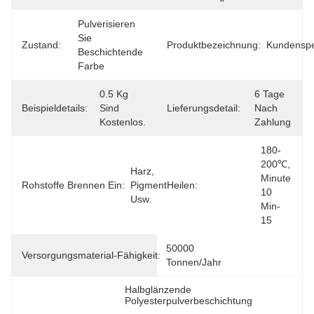
Pulverisieren 
Sie 
Zustand:
Produktbezeichnung:
Kundenspe
Beschichtende 
Farbe
0.5 Kg 
6 Tage 
Beispieldetails:
Sind 
Lieferungsdetail:
Nach 
Kostenlos.
Zahlung
180-
200℃, 
Harz, 
Minute 
Rohstoffe Brennen Ein:
Pigment 
Heilen:
10 
Usw.
Min-
15
50000 
Versorgungsmaterial-Fähigkeit:
Tonnen/Jahr
Halbglänzende 
Polyesterpulverbeschichtung
, 