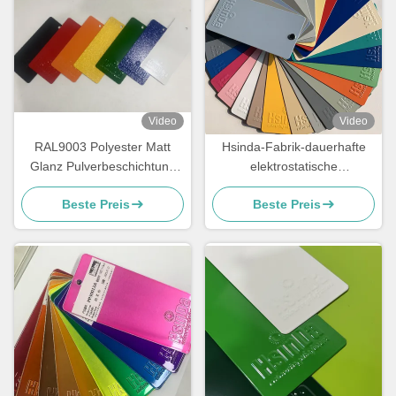
Video
Video
RAL9003 Polyester Matt
Hsinda-Fabrik-dauerhafte
Glanz Pulverbeschichtung
elektrostatische
AAMA Zertifiziert für
verschiedene Farbe
Beste Preis
Beste Preis
Architektur
beschichtende Sprühfarbe
auf Lager pulverisieren