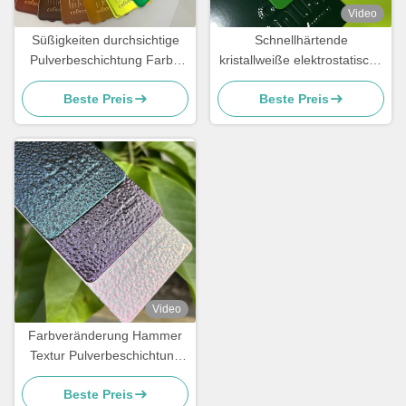
Video
Süßigkeiten durchsichtige
Schnellhärtende
Pulverbeschichtung Farbe
kristallweiße elektrostatische
Spiegelwirkung
Pulverbeschichtung
Beste Preis
Beste Preis
Polyester TGIC frei für
Architektur
Video
Farbveränderung Hammer
Textur Pulverbeschichtung
für Metalloberfläche mit
Beste Preis
kundenspezifischem Glanz