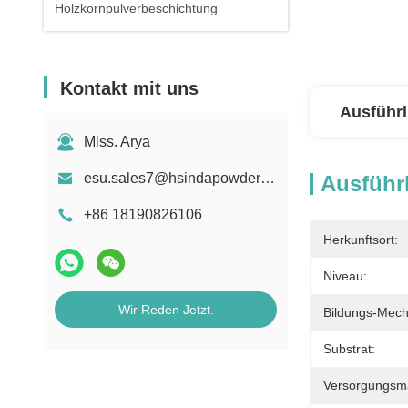
Holzkornpulverbeschichtung
Kontakt mit uns
Ausführl
Miss. Arya
esu.sales7@hsindapowdercoating.com
Ausführl
+86 18190826106
Herkunftsort:
Niveau:
Wir Reden Jetzt.
Bildungs-Mec
Substrat:
Versorgungsmat