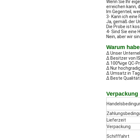
Wenn Sie Ihr ei
erreichen kann, 
Im Gegenteil, we
3- Kann ich ein
Ja, gemäß der Un
Die Probe ist ko
4- Sind Sie eine
Nein, aber wir si
Warum haben
Δ Unser Unterneh
Δ Besitzer von I
Δ 100%ige QC-Pr
Δ Nur hochgradig
Δ Umsatz in Tag
Δ Beste Qualitä
Verpackung 
Handelsbedingu
Zahlungsbeding
Lieferzeit
Verpackung
Schifffahrt