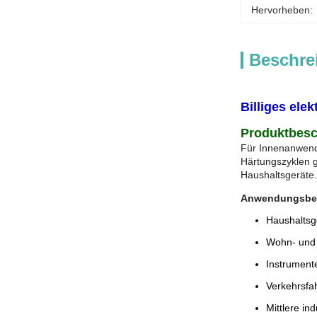
Hervorheben:
Beschre
Billiges ele
Produktbesc
Für Innenanwendu
Härtungszyklen g
Haushaltsgeräte.
Anwendungsber
Haushaltsg
Wohn- und 
Instrument
Verkehrsfa
Mittlere in