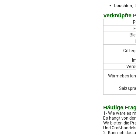
Leuchten, 
Verknüpfte 
P
F
Ble
Gitte
I
Vers
Wärmebeständ
Salzspr
Häufige Fra
1- Wie wäre es m
Es hängt von den
Wir bieten die P
Und Großhandelsp
2- Kann ich da