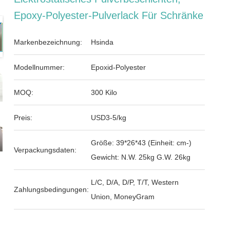
Epoxy-Polyester-Pulverlack Für Schränke
Markenbezeichnung:
Hsinda
Modellnummer:
Epoxid-Polyester
MOQ:
300 Kilo
Preis:
USD3-5/kg
Größe: 39*26*43 (Einheit: cm-)
Verpackungsdaten:
Gewicht: N.W. 25kg G.W. 26kg
L/C, D/A, D/P, T/T, Western
Zahlungsbedingungen:
Union, MoneyGram