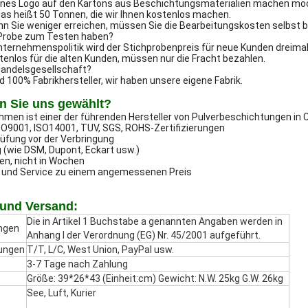
genes Logo auf den Kartons aus Beschichtungsmaterialien machen möc
das heißt 50 Tonnen, die wir Ihnen kostenlos machen.
nn Sie weniger erreichen, müssen Sie die Bearbeitungskosten selbst 
e Probe zum Testen haben?
ternehmenspolitik wird der Stichprobenpreis für neue Kunden dreimal 
stenlos für die alten Kunden, müssen nur die Fracht bezahlen.
 Handelsgesellschaft?
nd 100% Fabrikhersteller, wir haben unsere eigene Fabrik.
 Sie uns gewählt?
men ist einer der führenden Hersteller von Pulverbeschichtungen in C
SO9001, ISO14001, TUV, SGS, ROHS-Zertifizierungen
üfung vor der Verbringung
 (wie DSM, Dupont, Eckart usw.)
en, nicht in Wochen
t und Service zu einem angemessenen Preis
und Versand:
Die in Artikel 1 Buchstabe a genannten Angaben werden in
ngen
Anhang I der Verordnung (EG) Nr. 45/2001 aufgeführt.
ungen
T/T, L/C, West Union, PayPal usw.
3-7 Tage nach Zahlung
Größe: 39*26*43 (Einheit:cm) Gewicht: N.W. 25kg G.W. 26kg
See, Luft, Kurier