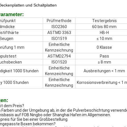
Deckenplatten und Schaltplatten
Parameter:
rüfpunkt
Prüfmethode
Testergebnis
ilmdicke
ISO2360
60 bis 80 mm
istifthärte
ASTMD 3363
HB-H
Beugen
ISO1519
≤ 10 mm
Einheitliche
rprüfung 1 mm
0 Klasse
Kennzeichnung
mpulstest
ASTMD2794
Pass
uchsbecken
ISO1520
≥ 8 mm
Einheitliche
igkeit 1000 Stunden
Ausbreitungen < 1 mm
Kennzeichnung
Einheitliche
ay 1000 Stunden
Korrosionsverbreitung < 1
Kennzeichnung
gen:
it dem Preis?
 Farben und der Umgebung ab, in der die Pulverbeschichtung verwende
reisbasis auf FOB Ningbo oder Shanghai Hafen im Allgemeinen.
reis für Sie bei einer Großbestellung.
s angepasste Boxen bekommen?