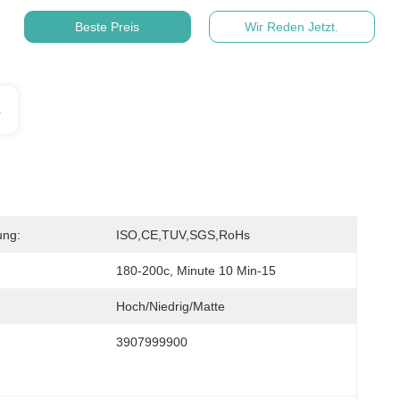
Beste Preis
Wir Reden Jetzt.
s
ung:
ISO,CE,TUV,SGS,RoHs
180-200c, Minute 10 Min-15
Hoch/Niedrig/Matte
3907999900