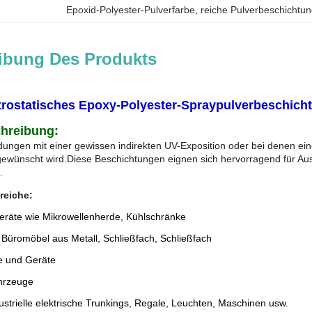
Epoxid-Polyester-Pulverfarbe
, 
reiche Pulverbeschichtun
ibung Des Produkts
ktrostatisches Epoxy-Polyester-Spraypulverbeschich
hreibung:
ngen mit einer gewissen indirekten UV-Exposition oder bei denen eine 
ewünscht wird.Diese Beschichtungen eignen sich hervorragend für Au
.
eiche:
eräte wie Mikrowellenherde, Kühlschränke
Büromöbel aus Metall, Schließfach, Schließfach
e und Geräte
hrzeuge
dustrielle elektrische Trunkings, Regale, Leuchten, Maschinen usw.