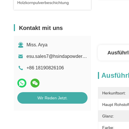
Holzkornpulverbeschichtung
Kontakt mit uns
Miss. Arya
Ausführl
esu.sales7@hsindapowdercoating.com
+86 18190826106
Ausführl
Herkunftsort:
Wir Reden Jetzt.
Haupt Rohstoff
Glanz:
Farbe: