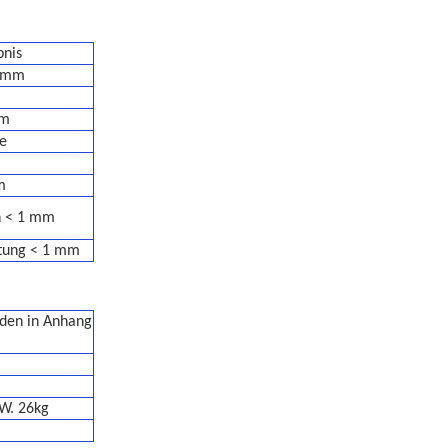
bnis
0 mm
mm
se
m
n < 1 mm
itung < 1 mm
rden in Anhang
.W. 26kg