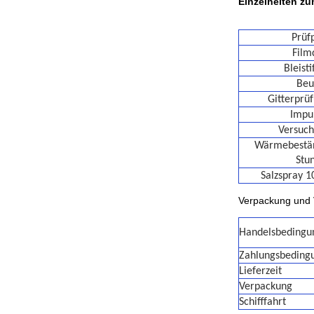
Einzelheiten z
Prüf
Film
Bleisti
Beu
Gitterprü
Impul
Versuch
Wärmebestän
Stu
Salzspray 1
Verpackung und
Handelsbedingu
Zahlungsbeding
Lieferzeit
Verpackung
Schifffahrt