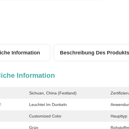
iche Information
Beschreibung Des Produkt
iche Information
Sichuan, China (Festland)
Zertifizier
:
Leuchtet Im Dunkeln
Anwendun
Customized Color
Haupttyp:
Grün
Rohstoffm