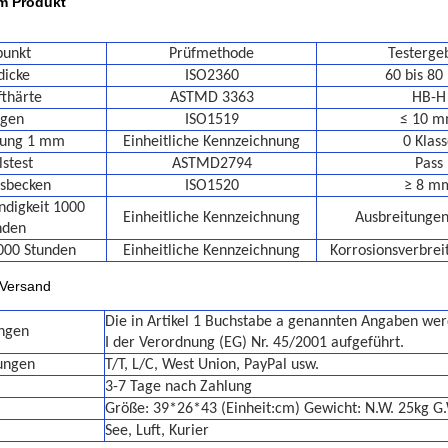
um Produkt
punkt
Prüfmethode
Testerge
dicke
ISO2360
60 bis 8
fthärte
ASTMD 3363
HB-H
gen
ISO1519
≤ 10 
fung 1 mm
Einheitliche Kennzeichnung
0 Klas
stest
ASTMD2794
Pass
sbecken
ISO1520
≥ 8 m
digkeit 1000
Einheitliche Kennzeichnung
Ausbreitunge
nden
000 Stunden
Einheitliche Kennzeichnung
Korrosionsverbre
 Versand
Die in Artikel 1 Buchstabe a genannten Angaben we
ngen
I der Verordnung (EG) Nr. 45/2001 aufgeführt.
ungen
T/T, L/C, West Union, PayPal usw.
3-7 Tage nach Zahlung
Größe: 39*26*43 (Einheit:cm) Gewicht: N.W. 25kg G
See, Luft, Kurier