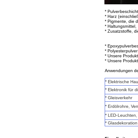
* Pulverbeschich
* Harz (einschli
* Pigmente, die d
* Haltungsmittel
* Zusatzstoffe, 
* Epoxypulverbes
* Polyesterpulve
* Unsere Produkt
* Unsere Produkt
Anwendungen de
* Elektrische Ha
* Elektronik für 
* Gleisverkehr
* Erdölrohre, Vent
* LED-Leuchten,
* Glasdekoration