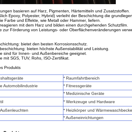
tungen basieren auf Harz, Pigmenten, Härtemitteln und Zusatzstoffen.
eßlich Epoxy, Polyester, Hybrid) verleiht der Beschichtung die grundleg
ie Farbe und Effekte, wie Metall oder Hammer, liefern.
, reagieren mit dem Harz und bilden einen durchgehenden Schutzfilm.
die zur Förderung von Leistungs- oder Oberflächenveränderungen ver
chichtung: bietet den besten Korrosionsschutz.
rbeschichtung: bieten höchste Außenstabilität und Leistung.
e sind für Innen- und Außenbereiche geeignet.
e mit SGS, TUV, Rohs, ISO-Zertifikat.
s Produkts
ushaltsgeräte
* Raumfahrtbereich
die Automobilindustrie
* Fitnessgeräte
* Medizinische Geräte
il
* Werkzeuge und Hardware
 Außenleuchten
* Heizkörper und Wärmewaschbeck
* Außeneinrichtungen