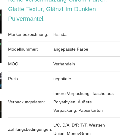
Glatte Textur, Glänzt Im Dunklen
Pulvermantel.
Markenbezeichnung:
Hsinda
Modellnummer:
angepasste Farbe
MOQ:
Verhandeln
Preis:
negotiate
Innere Verpackung: Tasche aus
Verpackungsdaten:
Polyäthylen; Äußere
Verpackung: Papierkarton
L/C, D/A, D/P, T/T, Western
Zahlungsbedingungen:
Union, MoneyGram