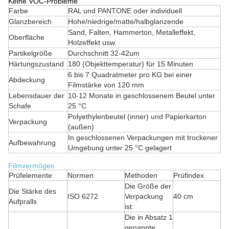
Keine VOC-Probleme
Farbe
RAL und PANTONE oder individuell
Glanzbereich
Hohe/niedrige/matte/halbglanzende
Sand, Falten, Hammerton, Metalleffekt,
Oberfläche
Holzeffekt usw.
Partikelgröße
Durchschnitt 32-42um
Härtungszustand
180 (Objekttemperatur) für 15 Minuten
6 bis 7 Quadratmeter pro KG bei einer
Abdeckung
Filmstärke von 120 mm
Lebensdauer der
10-12 Monate in geschlossenem Beutel unter
Schafe
25 °C
Polyethylenbeutel (inner) und Papierkarton
Verpackung
(außen)
In geschlossenen Verpackungen mit trockener
Aufbewahrung
Umgebung unter 25 °C gelagert
Filmvermögen
Prüfelemente
Normen
Methoden
Prüfindex
Die Größe der
Die Stärke des
ISO 6272
Verpackung
40 cm
Aufpralls
ist:
Die in Absatz 1
genannte