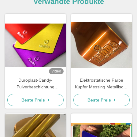
Verwandte Produkte
Video
Duroplast-Candy-
Elektrostatische Farbe
Pulverbeschichtung
Kupfer Messing Metallische
Hochglanz Spiegelglanz für
Spraybeschichtung Polyester
Beste Preis
Beste Preis
Fitnessgeräte
Pulverbeschichtung Klar