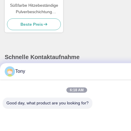
Süßfarbe Hitzebeständige
Pulverbeschichtung
Pulverfarbe für Metall-
Beste Preis
Füntcher
Schnelle Kontaktaufnahme
Anschrift
Tony
- Nein. Ich weiß nicht.38Huagang Road, Südgebiet,
moderner Industriehafen, Pixian, Chengdu, Sichuan, China
6:18 AM
Tel.
Good day, what product are you looking for?
86-18190826106
E-Mail-Adresse
esu.sales7@hsindapowdercoating.com