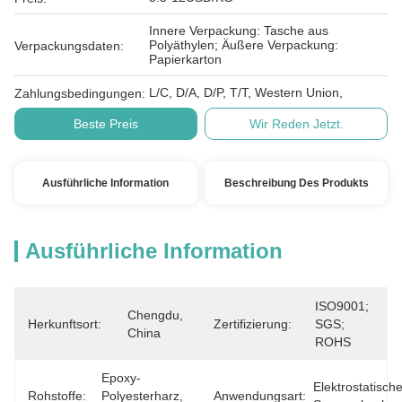
Innere Verpackung: Tasche aus
Polyäthylen; Äußere Verpackung:
Verpackungsdaten:
Papierkarton
L/C, D/A, D/P, T/T, Western Union,
Zahlungsbedingungen:
Beste Preis
Wir Reden Jetzt.
Ausführliche Information
Beschreibung Des Produkts
Ausführliche Information
ISO9001; 
Chengdu, 
Herkunftsort:
Zertifizierung:
SGS; 
China
ROHS
Epoxy-
Elektrostatische
Rohstoffe:
Polyesterharz, 
Anwendungsart: