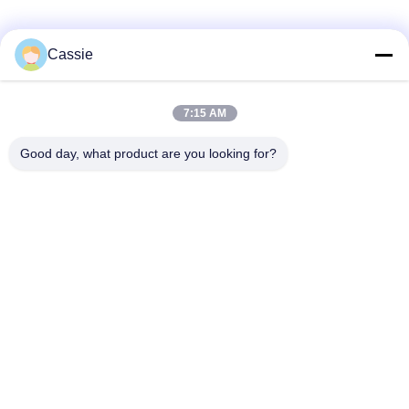
Cassie
Schnelle Kontaktaufnahme
7:15 AM
Anschrift
Good day, what product are you looking for?
- Nein. Ich weiß nicht.38Huagang Road, Südgebiet,
moderner Industriehafen, Pixian, Chengdu, Sichuan, China
Tel.
86-18190826106
E-Mail-Adresse
esu.sales7@hsindapowdercoating.com
Datenschutzrichtlinie
|
Sitemap
| China gut Qualität Thermoset