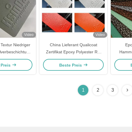
Video
Video
Textur Niedriger
China Lieferant Qualicoat
Epo
lverbeschichtung
Zertifikat Epoxy Polyester Ral
Hammer
lack für
Farbe Faltenstruktur Struktur
S
 Preis
Beste Preis
ichtung Polyester
Außenpulverbeschichtung
Pulverb
Farbe
1
2
3