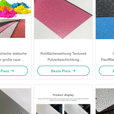
trische statische
Rohflächenwirkung Textured
e-große raue
Pulverbeschichtung
Raufffl
erte Pulver-
Elektrostatische Sprühfarbe
Pow
 Preis
Beste Preis
g RAL Pantone
Chemi