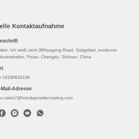
elle Kontaktaufnahme
nschrift
 Nein. Ich weiß nicht.38Huagang Road, Südgebiet, moderner
ndustriehafen, Pixian, Chengdu, Sichuan, China
l.
6-18190826106
-Mail-Adresse
su.sales7@hsindapowdercoating.com