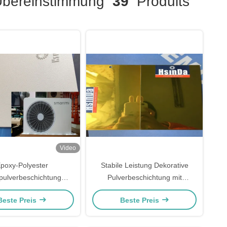
bereinstimmung
39
Produits
Video
poxy-Polyester
Stabile Leistung Dekorative
pulverbeschichtung
Pulverbeschichtung mit
eriell für Klimaanlagen
Wetterbeständigkeit
Beste Preis
Beste Preis