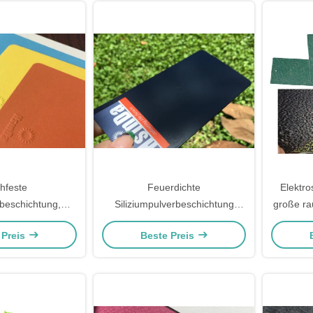
hfeste
Feuerdichte
Elektro
beschichtung,
Siliziumpulverbeschichtung
große rau
lverbeschichtung
Sandfarbe Schwarz Farbe Hohe
Beschich
 Preis
Beste Preis
beständigkeit
Wärmeverteilung