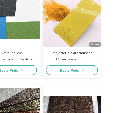
Video
Ökofreundliche
Polyester-elektrostatische
ächenwirkung Textured
Pulverbeschichtung
der Coat ISO9001
Beste Preis
Beste Preis
kalienbeständigkeit