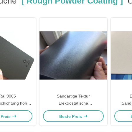
Suche
[ Rough Powder Coating ]
Ü
al 9005
Sandartige Textur
E
chichtung hohe
Elektrostatische
Sand
 Korrosionsschutz
Sprühpulverbeschichtung
Antibakt
 Preis
Beste Preis
Hochtemperaturbeständigkeit