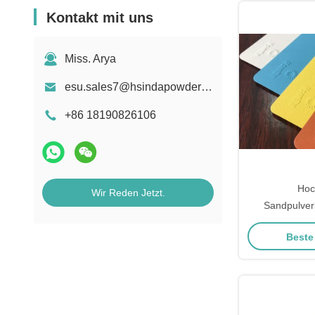
Kontakt mit uns
Miss. Arya
esu.sales7@hsindapowdercoating.com
+86 18190826106
Hoc
Wir Reden Jetzt.
Sandpulver
Zinkreiche Pu
Beste
Salzsprüh