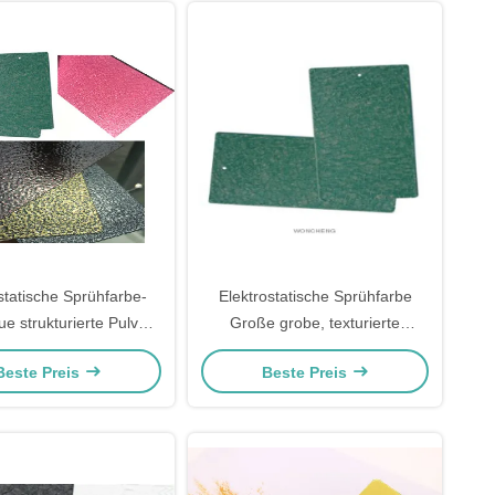
statische Sprühfarbe-
Elektrostatische Sprühfarbe
e strukturierte Pulver-
Große grobe, texturierte
tung umweltfreundlich
Pulverbeschichtung
Beste Preis
Beste Preis
Umweltschonend