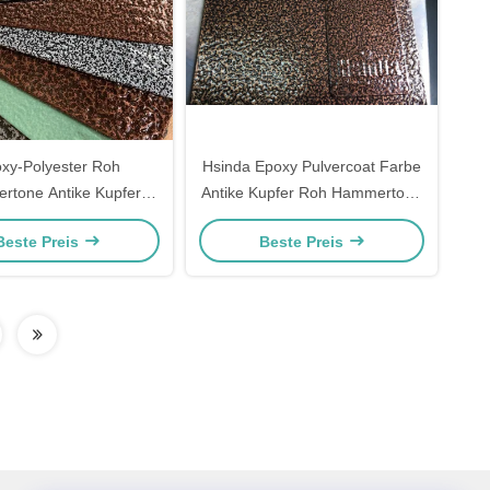
xy-Polyester Roh
Hsinda Epoxy Pulvercoat Farbe
tone Antike Kupfer
Antike Kupfer Roh Hammertone
ilber Sprayfarbe
Oberfläche
Beste Preis
Beste Preis
eschichtung für Metall
Eisen Topf