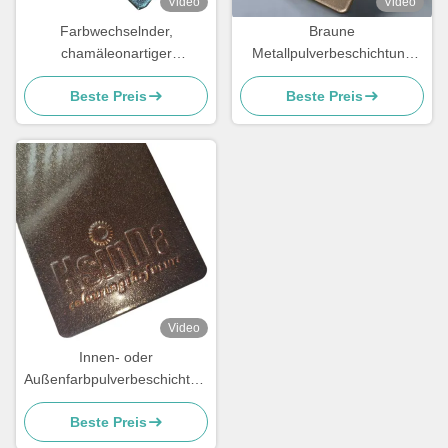
Video
Video
Farbwechselnder,
Braune
chamäleonartiger
Metallpulverbeschichtung
Oberflächenveredelungs-
30-42 μm für
Beste Preis
Beste Preis
Pulverbeschichtungsspray
Metalloberflächen
für transformatives Design
Video
Innen- oder
Außenfarbpulverbeschichtung
Epoxypolyesterpulverbeschichtung
Beste Preis
Pulverhersteller