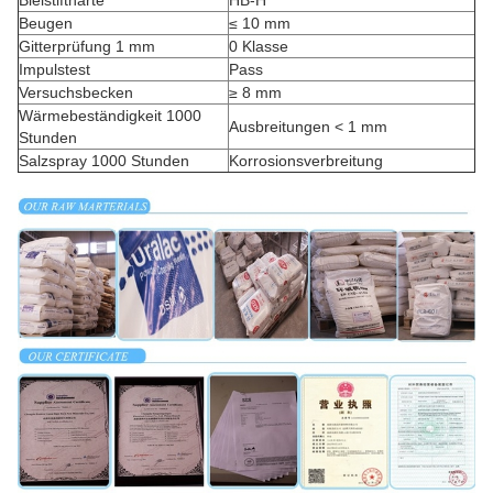
Bleistifthärte
HB-H
Beugen
≤ 10 mm
Gitterprüfung 1 mm
0 Klasse
Impulstest
Pass
Versuchsbecken
≥ 8 mm
Wärmebeständigkeit 1000
Ausbreitungen < 1 mm
Stunden
Salzspray 1000 Stunden
Korrosionsverbreitung