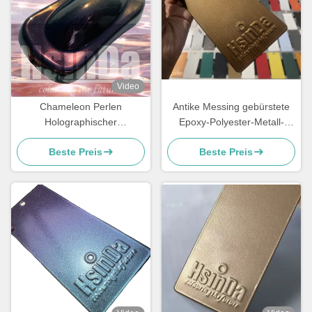
Video
Chameleon Perlen
Antike Messing gebürstete
Holographischer
Epoxy-Polyester-Metall-
Regenbogen Metallfarben
Sprayfarbe Polnische
Beste Preis
Beste Preis
Pulverbeschichtung Super
Pulverbeschichtung
Flash