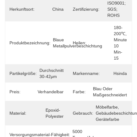
ISO9001; 
Herkunftsort:
China
Zertifizierung:
SGS; 
ROHS
180-
200℃, 
Blaue 
Minute 
Produktbezeichnung:
Heilen:
Metallpulverbeschichtung
10 
Min-
15
Durchschnitt 
Partikelgröße:
Markenname:
Hsinda
30-42μm
Blau Oder 
Preis:
Verhandelbar
Farbe:
Maßgeschneidert
Möbelfarbe, 
Epoxid-
Material:
Gebrauch:
Gebäudebeschichtung
Polyester
Gerätefarbe
5000 
Versorgungsmaterial-Fähigkeit: