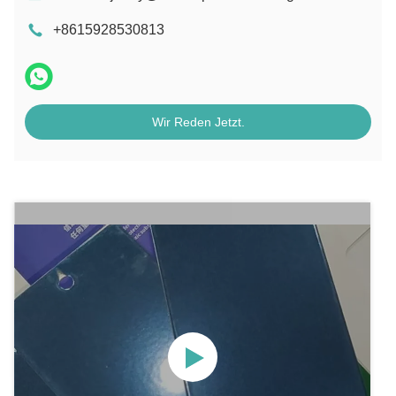
+8615928530813
Wir Reden Jetzt.